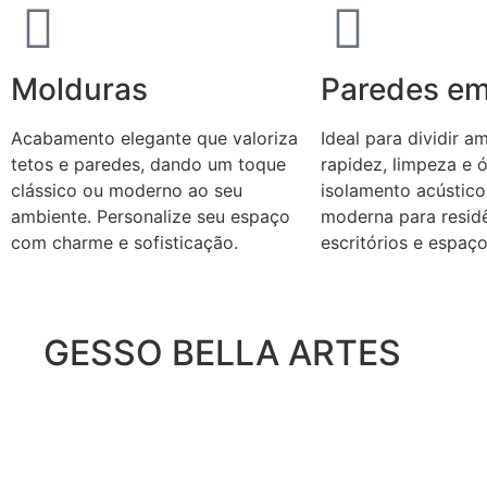
Molduras
Paredes em
Acabamento elegante que valoriza
Ideal para dividir 
tetos e paredes, dando um toque
rapidez, limpeza e 
clássico ou moderno ao seu
isolamento acústico
ambiente. Personalize seu espaço
moderna para residê
com charme e sofisticação.
escritórios e espaç
GESSO BELLA ARTES
Com mais de 18 anos de experiência no ramo de ges
Bella Artes cresceu e se consolidou no mercado de L
Região.